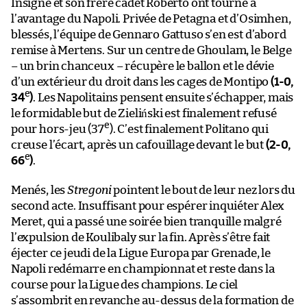
Insigne et son frère cadet Roberto ont tourné à
l’avantage du Napoli. Privée de Petagna et d’Osimhen,
blessés, l’équipe de Gennaro Gattuso s’en est d’abord
remise à Mertens. Sur un centre de Ghoulam, le Belge
– un brin chanceux – récupère le ballon et le dévie
d’un extérieur du droit dans les cages de Montipo
(1-0,
e
34
)
. Les Napolitains pensent ensuite s’échapper, mais
le formidable but de Zieliński est finalement refusé
e
pour hors-jeu (37
). C’est finalement Politano qui
creuse l’écart, après un cafouillage devant le but
(2-0,
e
66
)
.
Menés, les
Stregoni
pointent le bout de leur nez lors du
second acte. Insuffisant pour espérer inquiéter Alex
Meret, qui a passé une soirée bien tranquille malgré
l’expulsion de Koulibaly sur la fin. Après s’être fait
éjecter ce jeudi de la Ligue Europa par Grenade, le
Napoli redémarre en championnat et reste dans la
course pour la Ligue des champions. Le ciel
s’assombrit en revanche au-dessus de la formation de