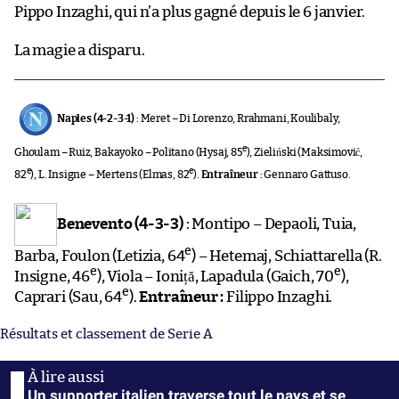
Pippo Inzaghi, qui n’a plus gagné depuis le 6 janvier.
La magie a disparu.
Naples (4-2-3-1)
: Meret – Di Lorenzo, Rrahmani, Koulibaly,
e
Ghoulam – Ruiz, Bakayoko – Politano (Hysaj, 85
), Zieliński (Maksimović,
e
e
82
), L. Insigne – Mertens (Elmas, 82
).
Entraîneur :
Gennaro Gattuso.
Benevento (4-3-3)
: Montipo – Depaoli, Tuia,
e
Barba, Foulon (Letizia, 64
) – Hetemaj, Schiattarella (R.
e
e
Insigne, 46
), Viola – Ioniță, Lapadula (Gaich, 70
),
e
Caprari (Sau, 64
).
Entraîneur :
Filippo Inzaghi.
Résultats et classement de Serie A
Un supporter italien traverse tout le pays et se