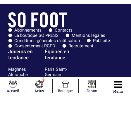
Abonnements
Contacts
La boutique SO PRESS
Mentions légales
Conditions générales d'utilisation
Publicité
Consentement RGPD
Recrutement
Joueurs en
Équipes en
tendance
tendance
Maghnes
Paris Saint-
Akliouche
Germain
Mohamed
Olympique de
2
Salah
Marseille
Lionel Messi
Real Madrid
Accueil
Actus
Boutique
Forum
Menu
Ferrán Torres
FIFA
Kilian Corredor
Olympique
Franco
lyonnais
Mastantuono
AS Monaco
Orel Mangala
FC Barcelone
Rio Mavuba
Argentine
Rodri
RC Strasbourg