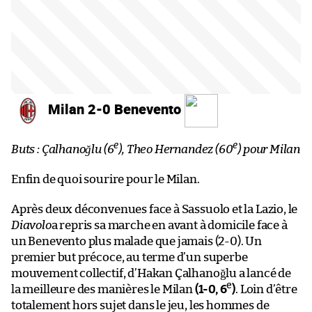
Milan 2-0 Benevento
e
e
Buts : Çalhanoğlu (6
), Theo Hernandez (60
) pour Milan
Enfin de quoi sourire pour le Milan.
Après deux déconvenues face à Sassuolo et la Lazio, le
Diavolo
a repris sa marche en avant à domicile face à
un Benevento plus malade que jamais (2-0). Un
premier but précoce, au terme d’un superbe
mouvement collectif, d’Hakan Çalhanoğlu a lancé de
e
la meilleure des manières le Milan
(1-0, 6
)
. Loin d’être
totalement hors sujet dans le jeu, les hommes de