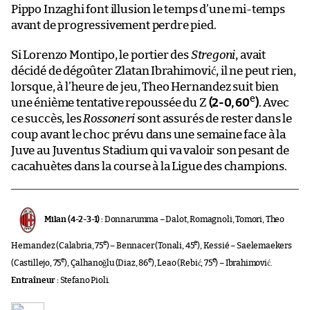
Pippo Inzaghi font illusion le temps d’une mi-temps
avant de progressivement perdre pied.
Si Lorenzo Montipo, le portier des
Stregoni
, avait
décidé de dégoûter Zlatan Ibrahimović, il ne peut rien,
lorsque, à l’heure de jeu, Theo Hernandez suit bien
e
une énième tentative repoussée du Z
(2-0, 60
)
. Avec
ce succès, les
Rossoneri
sont assurés de rester dans le
coup avant le choc prévu dans une semaine face à la
Juve au Juventus Stadium qui va valoir son pesant de
cacahuètes dans la course à la Ligue des champions.
Milan (4-2-3-1) :
Donnarumma – Dalot, Romagnoli, Tomori, Theo
e
e
Hernandez (Calabria, 75
) – Bennacer (Tonali, 45
), Kessié – Saelemaekers
e
e
e
(Castillejo, 75
), Çalhanoğlu (Diaz, 86
), Leao (Rebić, 75
) – Ibrahimović.
Entraîneur :
Stefano Pioli.