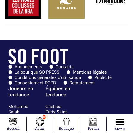
Abonnements
Contacts
La boutique SO PRESS
Mentions légales
Conditions générales d'utilisation
Publicité
Consentement RGPD
Recrutement
Joueurs en
Équipes en
tendance
tendance
Mohamed
Chelsea
Salah
Paris Saint-
Mykhailo
Germain
10
Mudryk
Bordeaux
Neymar
Olympique
Accueil
Actus
Boutique
Forum
Menu