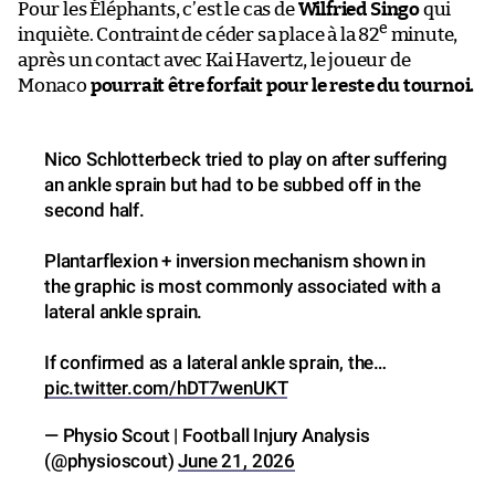
Pour les Éléphants, c’est le cas de
Wilfried Singo
qui
e
inquiète. Contraint de céder sa place à la 82
minute,
après un contact avec Kai Havertz, le joueur de
Monaco
pourrait être forfait pour le reste du tournoi.
Nico Schlotterbeck tried to play on after suffering
an ankle sprain but had to be subbed off in the
second half.
Plantarflexion + inversion mechanism shown in
the graphic is most commonly associated with a
lateral ankle sprain.
If confirmed as a lateral ankle sprain, the…
pic.twitter.com/hDT7wenUKT
— Physio Scout | Football Injury Analysis
(@physioscout)
June 21, 2026