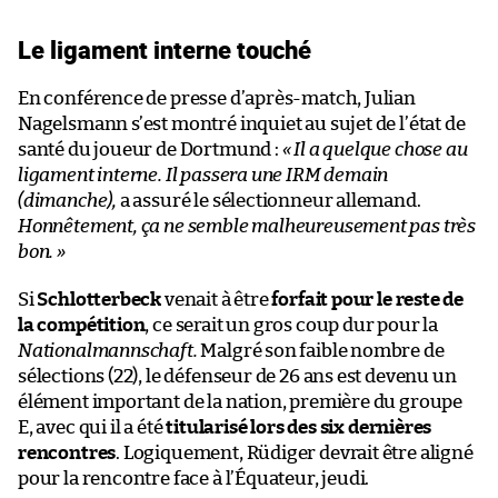
Le ligament interne touché
En conférence de presse d’après-match, Julian
Nagelsmann s’est montré inquiet au sujet de l’état de
santé du joueur de Dortmund :
« Il a quelque chose au
ligament interne. Il passera une IRM demain
(dimanche),
a assuré le sélectionneur allemand.
Honnêtement, ça ne semble malheureusement pas très
bon. »
Si
Schlotterbeck
venait à être
forfait pour le reste de
la compétition
, ce serait un gros coup dur pour la
Nationalmannschaft.
Malgré son faible nombre de
sélections (22), le défenseur de 26 ans est devenu un
élément important de la nation, première du groupe
E, avec qui il a été
titularisé lors des six dernières
rencontres
. Logiquement, Rüdiger devrait être aligné
pour la rencontre face à l’Équateur, jeudi.