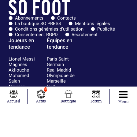
Abonnements
Contacts
La boutique SO PRESS
Mentions légales
Conditions générales d'utilisation
Publicité
Consentement RGPD
Recrutement
Joueurs en
Équipes en
tendance
tendance
Lionel Messi
Paris Saint-
Maghnes
Germain
Akliouche
Real Madrid
Mohamed
Olympique de
Salah
Marseille
Neymar
FIFA
10
Julián Álvarez
FC Barcelone
Ferrán Torres
Argentine
Accueil
Actus
Boutique
Forum
Menu
Kilian Corredor
Olympique
Franco
lyonnais
Mastantuono
AS Monaco
Orel Mangala
RC Strasbourg
Rio Mavuba
Trabzonspor