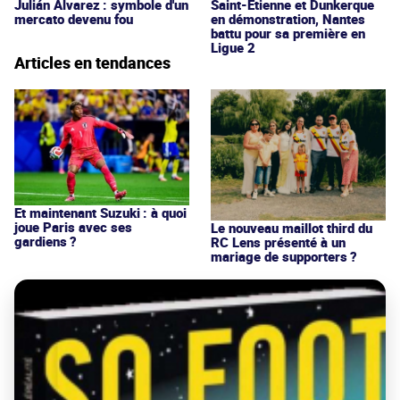
Julián Alvarez : symbole d'un
Saint-Étienne et Dunkerque
mercato devenu fou
en démonstration, Nantes
battu pour sa première en
Ligue 2
Articles en tendances
Et maintenant Suzuki : à quoi
joue Paris avec ses
Le nouveau maillot third du
gardiens ?
RC Lens présenté à un
mariage de supporters ?