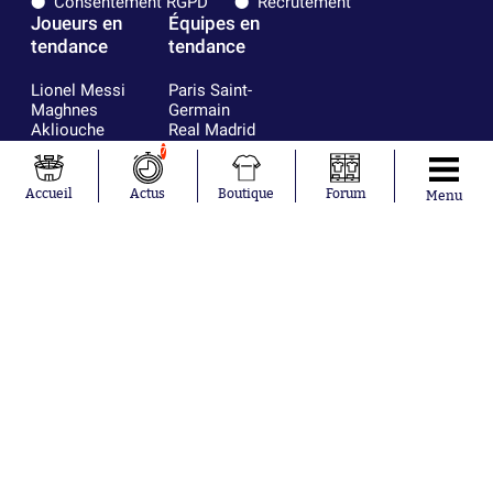
Consentement RGPD
Recrutement
Joueurs en
Équipes en
tendance
tendance
Lionel Messi
Paris Saint-
Maghnes
Germain
Akliouche
Real Madrid
Mohamed
Olympique de
7
Salah
Marseille
Neymar
FIFA
Accueil
Actus
Boutique
Forum
Menu
Julián Álvarez
FC Barcelone
Ferrán Torres
Argentine
Kilian Corredor
Olympique
Franco
lyonnais
Mastantuono
AS Monaco
Orel Mangala
RC Strasbourg
Rio Mavuba
Trabzonspor