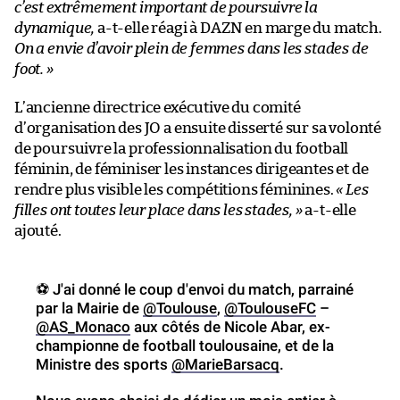
c’est extrêmement important de poursuivre la
dynamique,
a-t-elle réagi à DAZN en marge du match.
On a envie d’avoir plein de femmes dans les stades de
foot. »
L’ancienne directrice exécutive du comité
d’organisation des JO a ensuite disserté sur sa volonté
de poursuivre la professionnalisation du football
féminin, de féminiser les instances dirigeantes et de
rendre plus visible les compétitions féminines.
« Les
filles ont toutes leur place dans les stades, »
a-t-elle
ajouté.
⚽️ J'ai donné le coup d'envoi du match, parrainé
par la Mairie de
@Toulouse
,
@ToulouseFC
–
@AS_Monaco
aux côtés de Nicole Abar, ex-
championne de football toulousaine, et de la
Ministre des sports
@MarieBarsacq
.