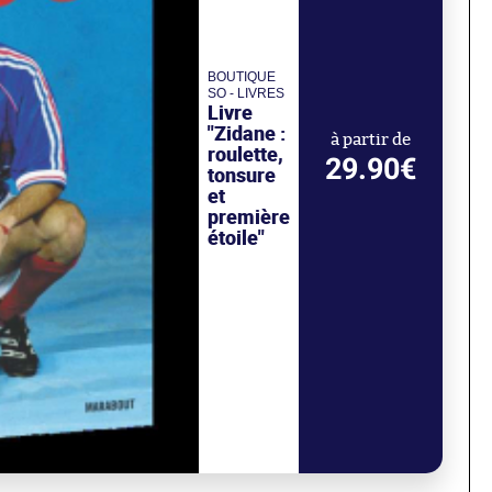
BOUTIQUE
SO - LIVRES
Livre
"Zidane :
à partir de
roulette,
29.90€
tonsure
et
première
étoile"