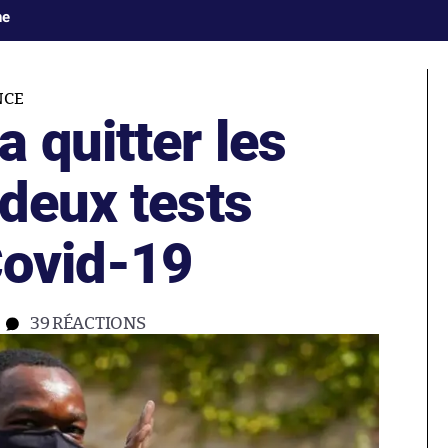
ne
NCE
 quitter les
deux tests
Covid-19
39
RÉACTIONS