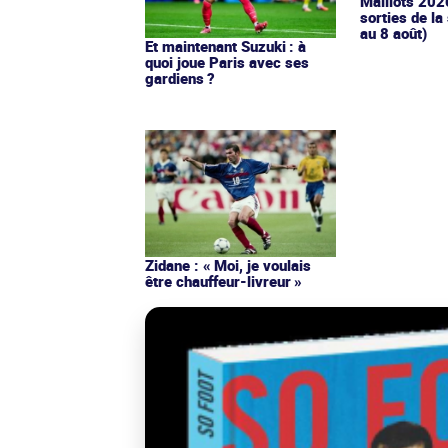
Maillots 202
sorties de la
au 8 août)
Et maintenant Suzuki : à
quoi joue Paris avec ses
gardiens ?
Zidane : « Moi, je voulais
être chauffeur-livreur »