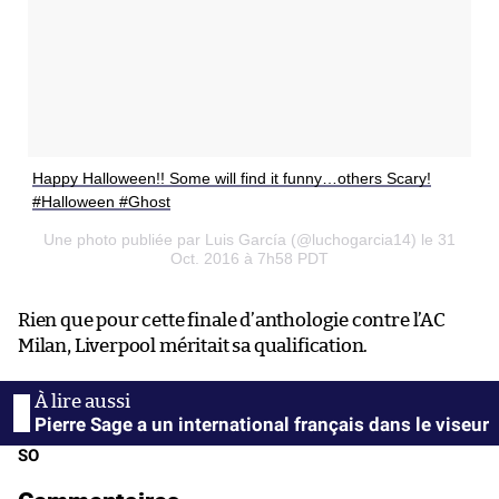
Happy Halloween!! Some will find it funny…others Scary!
#Halloween #Ghost
Une photo publiée par Luis García (@luchogarcia14) le 31
Oct. 2016 à 7h58 PDT
Rien que pour cette finale d’anthologie contre l’AC
Milan, Liverpool méritait sa qualification.
Pierre Sage a un international français dans le viseur
SO