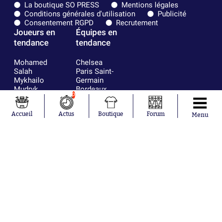
La boutique SO PRESS
Mentions légales
Conditions générales d'utilisation
Publicité
Consentement RGPD
Recrutement
Joueurs en
Équipes en
tendance
tendance
Mohamed
Chelsea
Salah
Paris Saint-
Mykhailo
Germain
Mudryk
Bordeaux
0
Neymar
Olympique
Khalis Merah
lyonnais
Accueil
Actus
Boutique
Forum
Loïs Openda
FIFA
Menu
Moussa
Real Madrid
Niakhaté
RC Strasbourg
Nicolás
AC Milan
Tagliafico
France
Pavel Šulc
RC Lens
Josh Maja
Gauthier Hein