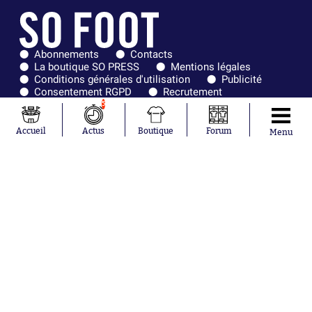
Abonnements
Contacts
La boutique SO PRESS
Mentions légales
Conditions générales d'utilisation
Publicité
Consentement RGPD
Recrutement
Joueurs en
Équipes en
5
tendance
tendance
Accueil
Actus
Boutique
Forum
Menu
Mohamed
Chelsea
Salah
Paris Saint-
Mykhailo
Germain
Mudryk
Bordeaux
Neymar
Olympique
Khalis Merah
lyonnais
Loïs Openda
FIFA
Moussa
Real Madrid
Niakhaté
RC Strasbourg
Nicolás
AC Milan
Tagliafico
France
Pavel Šulc
RC Lens
Josh Maja
Gauthier Hein