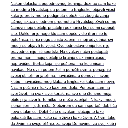
Nakon dolaska s popodnevnog treninga doznao sam kako
su mediji u Hrvatskoj, pa potom i u Engleskoj objavili vijest
kako je protiv mene podignuta optužnica zbog davanja
lažnog iskaza u jednom predmetu u Hrvatskoj. Zvali su me
članovi moje obitelji, prijatelji i poznanici koji su mi saopćili
isto. Dakle, prije nego što sam uopće vidio ili primio tu
optužnicu, i prije nego su istu zaprimili moji odvjetnici, svi
mediji su objavili tu vijest. Ovo jednostavno nije fer, nije
pravedno, nije niti sportski. Na ovakav način postupati
prema meni i mojoj obitelji je krajnje diskriminirajuće i
nepravično. Borba koja nije poštena i na koju nisam
navikao. No ovim putem želim poručiti svima, ponajprije
svojoj obitelji, prijateljima, navijačima u domovini, svom
klubu i navijačima mog kluba u Engleskoj kako sam nevin.
Nisam počinio nikakvo kazneno djelo. Ponosan sam na
svoj život, na svaki svoj korak, na sve ono što smo moja
obitelj i ja stvorili. To nitko ne može zaprljati. Nikakvi mediji,
zlonamjerni ljudi, ništa. S obzirom da sam sportaš, dobit ću
i ovu utakmicu. Dobit ću je u svakom slučaju te tako
pokazati tko sam, kako sam živio i kako živim. A živim tako
da živim za svoje bližnje, za svoju Domovinu, za svoj klub i