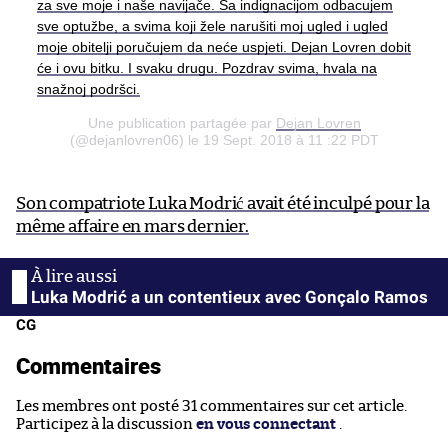
za sve moje i naše navijače. Sa indignacijom odbacujem
sve optužbe, a svima koji žele narušiti moj ugled i ugled
moje obitelji poručujem da neće uspjeti. Dejan Lovren dobit
će i ovu bitku. I svaku drugu. Pozdrav svima, hvala na
snažnoj podršci.
Une publication partagée par
Dejan Lovren
(@dejanlovren06) le 19 Sept. 2018 à 11 :22 PDT
Son compatriote Luka Modrić avait été inculpé pour la
même affaire en mars dernier.
Luka Modrić a un contentieux avec Gonçalo Ramos
CG
Commentaires
Les membres ont posté 31 commentaires sur cet article.
Participez à la discussion
en vous connectant
.