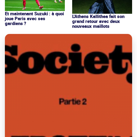
Et maintenant Suzuki : à quoi
L'Athens Kallithea fait son
joue Paris avec ses
grand retour avec deux
gardiens ?
nouveaux maillots