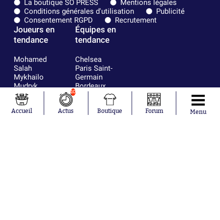
La boutique SO PRESS
Mentions légales
Conditions générales d'utilisation
Publicité
Consentement RGPD
Recrutement
Joueurs en
Équipes en
tendance
tendance
Mohamed
Chelsea
Salah
Paris Saint-
Mykhailo
Germain
Mudryk
Bordeaux
10
Neymar
Olympique
Khalis Merah
lyonnais
Loïs Openda
FIFA
Accueil
Actus
Boutique
Forum
Menu
Moussa
Real Madrid
Niakhaté
RC Strasbourg
Nicolás
AC Milan
Tagliafico
France
Pavel Šulc
RC Lens
Josh Maja
Gauthier Hein