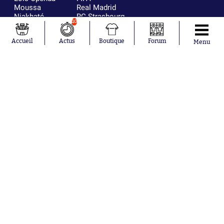
Moussa
Real Madrid
Niakhaté
RC Strasbourg
10
Nicolás
AC Milan
Tagliafico
France
Accueil
Actus
Boutique
Forum
Pavel Šulc
RC Lens
Menu
Josh Maja
Gauthier Hein