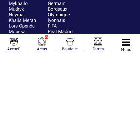
Mykhailo
Germain
Mudryk
Bordeaux
Neymar
Olympique
Khalis Merah
lyonnais
Loïs Openda
FIFA
Moussa
Real Madrid
Niakhaté
RC Strasbourg
10
Nicolás
AC Milan
Tagliafico
France
Accueil
Actus
Boutique
Forum
Menu
Pavel Šulc
RC Lens
Josh Maja
Gauthier Hein