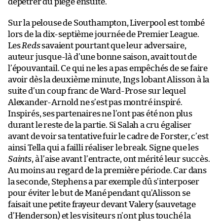
dépêtrer du piège ensuite.
Sur la pelouse de Southampton, Liverpool est tombé
lors de la dix-septième journée de Premier League.
Les
Reds
savaient pourtant que leur adversaire,
auteur jusque-là d’une bonne saison, avait tout de
l’épouvantail. Ce qui ne les a pas empêchés de se faire
avoir dès la deuxième minute, Ings lobant Alisson à la
suite d’un coup franc de Ward-Prose sur lequel
Alexander-Arnold ne s’est pas montré inspiré.
Inspirés, ses partenaires ne l’ont pas été non plus
durant le reste de la partie. Si Salah a cru égaliser
avant de voir sa tentative fuir le cadre de Forster, c’est
ainsi Tella qui a failli réaliser le break. Signe que les
Saints
, à l’aise avant l’entracte, ont mérité leur succès.
Au moins au regard de la première période. Car dans
la seconde, Stephens a par exemple dû s’interposer
pour éviter le but de Mané pendant qu’Alisson se
faisait une petite frayeur devant Valery (sauvetage
d’Henderson) et les visiteurs n’ont plus touché la