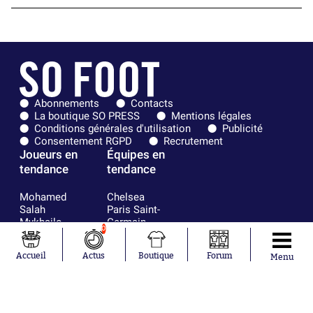
Abonnements
Contacts
La boutique SO PRESS
Mentions légales
Conditions générales d'utilisation
Publicité
Consentement RGPD
Recrutement
Joueurs en
Équipes en
tendance
tendance
Mohamed
Chelsea
Salah
Paris Saint-
Mykhailo
Germain
0
Mudryk
Bordeaux
Neymar
Olympique
Accueil
Actus
Boutique
Forum
Menu
Khalis Merah
lyonnais
Loïs Openda
FIFA
Moussa
Real Madrid
Niakhaté
RC Strasbourg
Nicolás
AC Milan