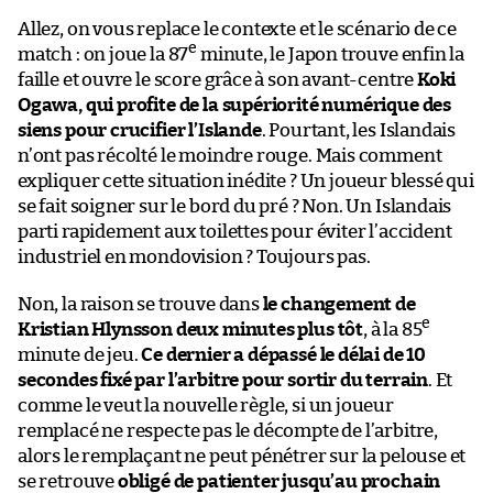
Allez, on vous replace le contexte et le scénario de ce
e
match : on joue la 87
minute, le Japon trouve enfin la
faille et ouvre le score grâce à son avant-centre
Koki
Ogawa, qui profite de la supériorité numérique des
siens pour crucifier l’Islande
. Pourtant, les Islandais
n’ont pas récolté le moindre rouge. Mais comment
expliquer cette situation inédite ? Un joueur blessé qui
se fait soigner sur le bord du pré ? Non. Un Islandais
parti rapidement aux toilettes pour éviter l’accident
industriel en mondovision ? Toujours pas.
Non, la raison se trouve dans
le changement de
e
Kristian Hlynsson deux minutes plus tôt
, à la 85
minute de jeu.
Ce dernier a dépassé le délai de 10
secondes fixé par l’arbitre pour sortir du terrain
. Et
comme le veut la nouvelle règle, si un joueur
remplacé ne respecte pas le décompte de l’arbitre,
alors le remplaçant ne peut pénétrer sur la pelouse et
se retrouve
obligé de patienter jusqu’au prochain