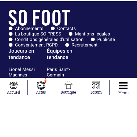
Abonnements
Contacts
La boutique SO PRESS
Mentions légales
Conditions générales d'utilisation
Publicité
Consentement RGPD
Recrutement
Joueurs en
Équipes en
tendance
tendance
Lionel Messi
Paris Saint-
Maghnes
Germain
Akliouche
Real Madrid
8
Mohamed
Olympique de
Salah
Marseille
Accueil
Actus
Boutique
Forum
Menu
Neymar
FIFA
Julián Álvarez
FC Barcelone
Ferrán Torres
Argentine
Kilian Corredor
Olympique
Franco
lyonnais
Mastantuono
AS Monaco
Orel Mangala
RC Strasbourg
Rio Mavuba
Trabzonspor