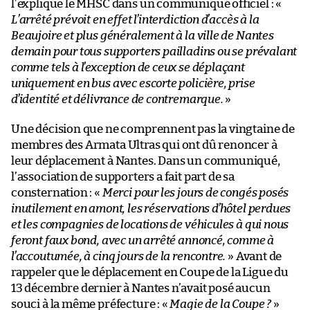
l’explique le MHSC dans un communiqué officiel : «
L’arrêté prévoit en effet l’interdiction d’accès à la
Beaujoire et plus généralement à la ville de Nantes
demain pour tous supporters pailladins ou se prévalant
comme tels à l’exception de ceux se déplaçant
uniquement en bus avec escorte policière, prise
d’identité et délivrance de contremarque.
»
Une décision que ne comprennent pas la vingtaine de
membres des Armata Ultras qui ont dû renoncer à
leur déplacement à Nantes. Dans un communiqué,
l’association de supporters a fait part de sa
consternation : «
Merci pour les jours de congés posés
inutilement en amont, les réservations d’hôtel perdues
et les compagnies de locations de véhicules à qui nous
feront faux bond, avec un arrêté annoncé, comme à
l’accoutumée, à cinq jours de la rencontre.
» Avant de
rappeler que le déplacement en Coupe de la Ligue du
13 décembre dernier à Nantes n’avait posé aucun
souci à la même préfecture : «
Magie de la Coupe ?
»