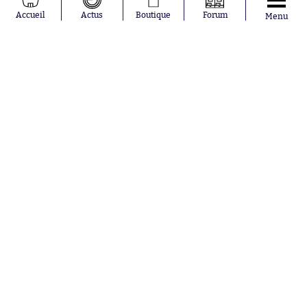
Kilian Corredor
Olympique
Accueil
Actus
Boutique
Forum
Menu
Franco
lyonnais
Mastantuono
AS Monaco
Orel Mangala
FC Barcelone
Rio Mavuba
Argentine
Rodri
RC Strasbourg
Mika Godts
Trabzonspor