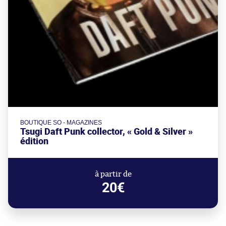
BOUTIQUE SO - MAGAZINES
Tsugi Daft Punk collector, « Gold & Silver »
édition
à partir de
20€