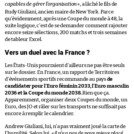
capables de gérer l’organisation
», a lâché le fils de
Rudy Giuliani, ancien maire de New York. Parce
qu’évidemment, après une Coupe du monde à 48, la
suite logique, c’est de se demander comment rajouter
encore seize sélections, 200 matchs et trois semaines
de tableur Excel.
Vers un duel avec la France ?
Les États-Unis pourraient d’ailleurs ne pas être seuls
sur le dossier. En France, un rapport de Territoires
d’événements sportifs recommande au pays
de
candidater pour l’Euro féminin 2033, l’Euro masculin
2036 et la Coupe du monde 2038.
Rien que ça.
Apparemment, organiser deux Coupes du monde, un
Euro, des JO et râler sur les transports ne suffisait pas
encore à remplir le calendrier.
Andrew Giuliani, lui, n’a pas vraiment joué la carte de
l’humilité. Selon lui,
«
il n’y a pas de pays mieux placé