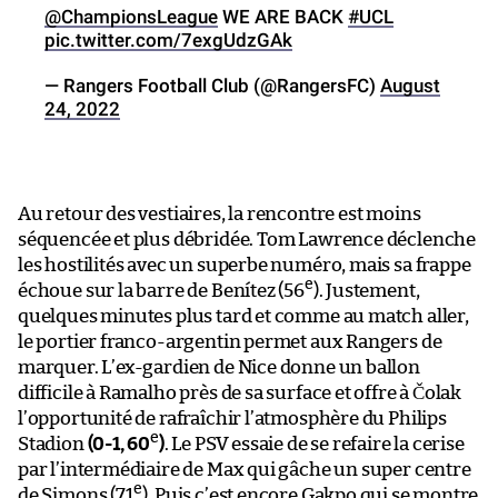
@ChampionsLeague
WE ARE BACK
#UCL
pic.twitter.com/7exgUdzGAk
— Rangers Football Club (@RangersFC)
August
24, 2022
Au retour des vestiaires, la rencontre est moins
séquencée et plus débridée. Tom Lawrence déclenche
les hostilités avec un superbe numéro, mais sa frappe
e
échoue sur la barre de Benítez (56
). Justement,
quelques minutes plus tard et comme au match aller,
le portier franco-argentin permet aux Rangers de
marquer. L’ex-gardien de Nice donne un ballon
difficile à Ramalho près de sa surface et offre à Čolak
l’opportunité de rafraîchir l’atmosphère du Philips
e
Stadion
(0-1, 60
)
. Le PSV essaie de se refaire la cerise
par l’intermédiaire de Max qui gâche un super centre
e
de Simons (71
). Puis c’est encore Gakpo qui se montre