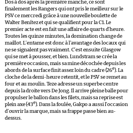
Dos à dos après la première manche, ce sont
finalement les Rangers qui ont pris le meilleur sur le
PSV ce mercredi grâce à une nouvelle boulette de
Walter Benítez et qui se qualifient pour la C1. Le
premier acte est en fait une affaire de quarts d’heure.
Toutes les quinze minutes, la domination change de
maillot. L’entame est donc à l’avantage des locaux qui
ne se signalent pas vraiment. C’est ensuite Glasgow
qui se met à pousser, et bien. Lundstram se crée la
première occasion, mais sa mine décochée depuis les
e
abords de la surface finit assez loin du cadre (26
). La
cloche de la demi-heure retentit, et le PSV se remet au
four et au moulin. Teze adresse un superbe centre
depuis la droite vers De Jong. Il arrive pleine balle pour
propulser le ballon dans les filets, mais sa reprise est
e
plein axe (43
). Dans la foulée, Gakpo a aussi l’occasion
d’ouvrir la marque, mais sa frappe passe bien au-
dessus.