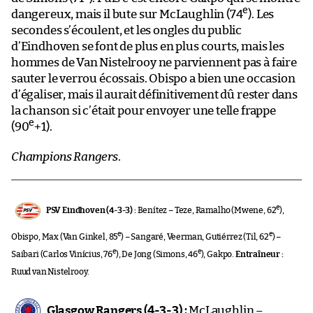
e
dangereux, mais il bute sur McLaughlin (74
). Les
secondes s’écoulent, et les ongles du public
d’Eindhoven se font de plus en plus courts, mais les
hommes de Van Nistelrooy ne parviennent pas à faire
sauter le verrou écossais. Obispo a bien une occasion
d’égaliser, mais il aurait définitivement dû rester dans
la chanson si c’était pour envoyer une telle frappe
e
(90
+1).
Champions Rangers
.
e
PSV Eindhoven (4-3-3) :
Benítez – Teze, Ramalho (Mwene, 62
),
e
e
Obispo, Max (Van Ginkel, 85
) – Sangaré, Veerman, Gutiérrez (Til, 62
) –
e
e
Saibari (Carlos Vinícius, 76
), De Jong (Simons, 46
), Gakpo.
Entraîneur :
Ruud van Nistelrooy.
Glasgow Rangers (4-3-3) :
McLaughlin –