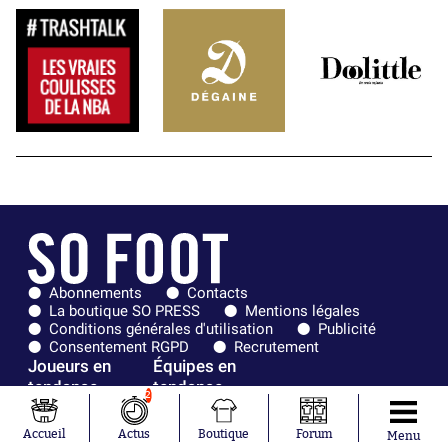
Abonnements
Contacts
La boutique SO PRESS
Mentions légales
Conditions générales d'utilisation
Publicité
Consentement RGPD
Recrutement
Joueurs en
Équipes en
tendance
tendance
2
Mohamed
Chelsea
Accueil
Actus
Boutique
Forum
Menu
Salah
Paris Saint-