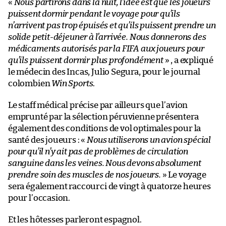
«
Nous partirons dans la nuit, l’idée est que les joueurs
puissent dormir pendant le voyage pour qu’ils
n’arrivent pas trop épuisés et qu’ils puissent prendre un
solide petit-déjeuner à l’arrivée. Nous donnerons des
médicaments autorisés par la FIFA aux joueurs pour
qu’ils puissent dormir plus profondément
» , a expliqué
le médecin des Incas, Julio Segura, pour le journal
colombien
Win Sports
.
Le staff médical précise par ailleurs que l’avion
emprunté par la sélection péruvienne présentera
également des conditions de vol optimales pour la
santé des joueurs : «
Nous utiliserons un avion spécial
pour qu’il n’y ait pas de problèmes de circulation
sanguine dans les veines. Nous devons absolument
prendre soin des muscles de nos joueurs.
» Le voyage
sera également raccourci de vingt à quatorze heures
pour l’occasion.
Et les hôtesses parleront espagnol.