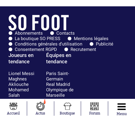
Abonnements
Contacts
La boutique SO PRESS
Mentions légales
Conditions générales d'utilisation
Publicité
Consentement RGPD
Recrutement
Joueurs en
Équipes en
tendance
tendance
Lionel Messi
Paris Saint-
Maghnes
Germain
Akliouche
Real Madrid
Mohamed
Olympique de
Salah
Marseille
Neymar
FIFA
7
Julián Álvarez
FC Barcelone
Ferrán Torres
Argentine
Accueil
Actus
Boutique
Forum
Menu
Kilian Corredor
Olympique
Franco
lyonnais
Mastantuono
AS Monaco
Orel Mangala
RC Strasbourg