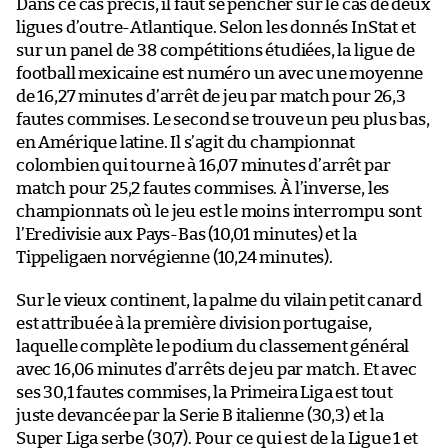
Dans ce cas précis, il faut se pencher sur le cas de deux
ligues d’outre-Atlantique. Selon les donnés InStat et
sur un panel de 38 compétitions étudiées, la ligue de
football mexicaine est numéro un avec une moyenne
de 16,27 minutes d’arrêt de jeu par match pour 26,3
fautes commises. Le second se trouve un peu plus bas,
en Amérique latine. Il s’agit du championnat
colombien qui tourne à 16,07 minutes d’arrêt par
match pour 25,2 fautes commises. À l’inverse, les
championnats où le jeu est le moins interrompu sont
l’Eredivisie aux Pays-Bas (10,01 minutes) et la
Tippeligaen norvégienne (10,24 minutes).
Sur le vieux continent, la palme du vilain petit canard
est attribuée à la première division portugaise,
laquelle complète le podium du classement général
avec 16,06 minutes d’arrêts de jeu par match. Et avec
ses 30,1 fautes commises, la Primeira Liga est tout
juste devancée par la Serie B italienne (30,3) et la
Super Liga serbe (30,7). Pour ce qui est de la Ligue 1 et