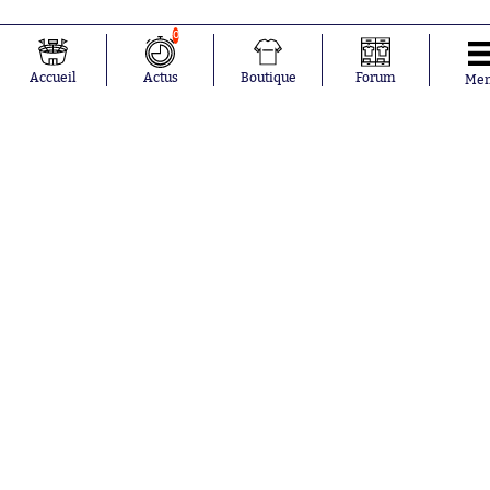
0
Accueil
Actus
Boutique
Forum
Me