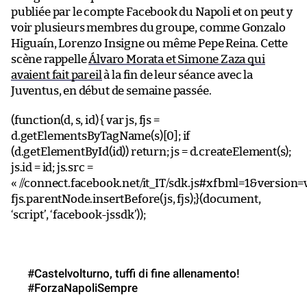
publiée par le compte Facebook du Napoli et on peut y
voir plusieurs membres du groupe, comme Gonzalo
Higuaín, Lorenzo Insigne ou même Pepe Reina. Cette
scène rappelle
Álvaro Morata et Simone Zaza qui
avaient fait pareil
à la fin de leur séance avec la
Juventus, en début de semaine passée.
(function(d, s, id) { var js, fjs =
d.getElementsByTagName(s)[0]; if
(d.getElementById(id)) return; js = d.createElement(s);
js.id = id; js.src =
« //connect.facebook.net/it_IT/sdk.js#xfbml=1&version=v
fjs.parentNode.insertBefore(js, fjs);}(document,
‘script’, ‘facebook-jssdk’));
#Castelvolturno, tuffi di fine allenamento!
#ForzaNapoliSempre