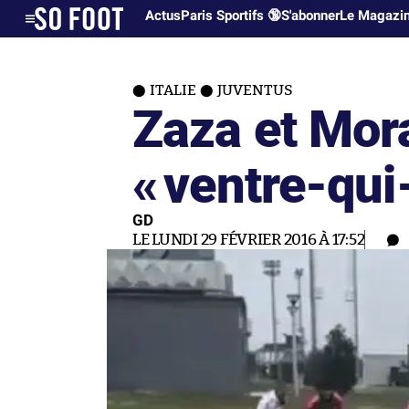
Actus
Paris Sportifs 🔞
S'abonner
Le Magazi
ITALIE
JUVENTUS
Zaza et Mor
«
ventre-qui
GD
LE LUNDI 29 FÉVRIER 2016 À 17:52