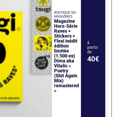
BOUTIQUE SO -
MAGAZINES
Magazine
Hors-Série
Raves +
Stickers +
Flexi inédit
à
édition
partir
limitée
de
(1.500 ex)
40€
Dima aka
Vitalic «
Poetry
(Shit Again
Mix)
remastered
»