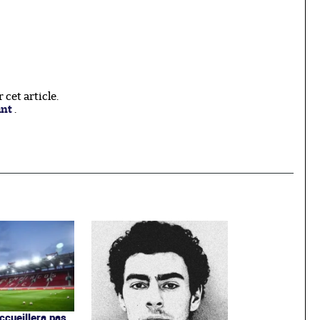
cet article.
ant
.
ccueillera pas