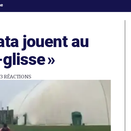
ne
ata jouent au
-glisse
»
3
RÉACTIONS