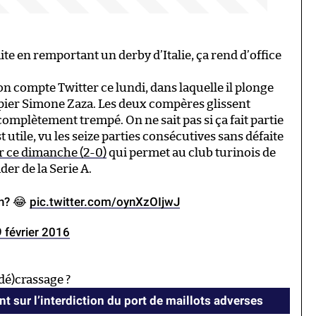
te en remportant un derby d’Italie, ça rend d’office
n compte Twitter ce lundi, dans laquelle il plonge
pier Simone Zaza. Les deux compères glissent
complètement trempé. On ne sait pas si ça fait partie
st utile, vu les seize parties consécutives sans défaite
ter ce dimanche (2-0)
qui permet au club turinois de
der de la Serie A.
ón? 😂
pic.twitter.com/oynXzOIjwJ
 février 2016
dé)crassage ?
nt sur l’interdiction du port de maillots adverses