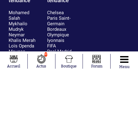
tendance
tendance
Mohamed
Chelsea
Salah
Paris Saint-
Mykhailo
Germain
Mudryk
Bordeaux
Neymar
Olympique
Khalis Merah
lyonnais
Loïs Openda
FIFA
Moussa
Real Madrid
10
Niakhaté
RC Strasbourg
Nicolás
AC Milan
Accueil
Actus
Boutique
Forum
Menu
Tagliafico
France
Pavel Šulc
RC Lens
Josh Maja
Gauthier Hein