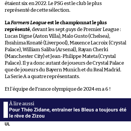
étaient
six en 2022. Le PSG est le club le plus
représenté de cette sélection.
La
Farmers League
est le championnat le plus
représenté
, devant les sept
guys
de Premier League :
Lucas Digne (Aston Villa), Malo Gusto (Chelsea),
Ibrahima Konaté (Liverpool), Maxence Lacroix (Crystal
Palace), William Saliba (Arsenal), Rayan Cherki
(Manchester City) et Jean-Philippe Mateta (Crystal
Palace). Il y a donc autant de joueurs de Crystal Palace
que de joueurs du Bayern Munich et du Real Madrid.
La Serie A a quatre représentants.
Et l’équipe de France olympique de 2024 en a 6 !
Pour Théo Zidane, entraîner les Bleus a toujours été
le rêve de Zizou
UL