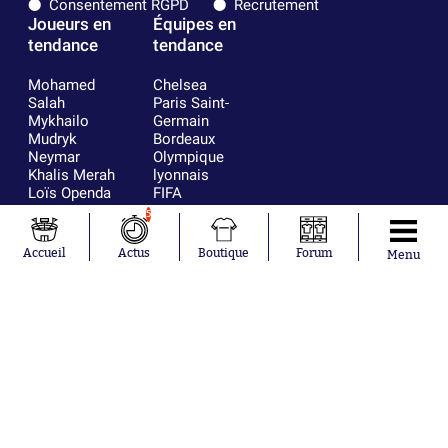
Consentement RGPD
Recrutement
Joueurs en
Équipes en
tendance
tendance
Mohamed
Chelsea
Salah
Paris Saint-
Mykhailo
Germain
Mudryk
Bordeaux
Neymar
Olympique
Khalis Merah
lyonnais
Loïs Openda
FIFA
Moussa
Real Madrid
5
Niakhaté
RC Strasbourg
Nicolás
AC Milan
Accueil
Actus
Boutique
Forum
Menu
Tagliafico
France
Pavel Šulc
RC Lens
Josh Maja
Gauthier Hein