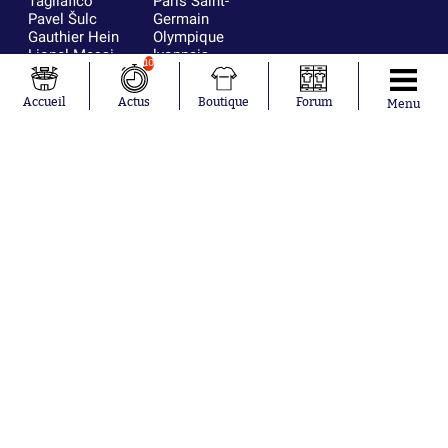
Tagliafico
Paris Saint-
Pavel Šulc
Germain
Gauthier Hein
Olympique
Lionel Messi
lyonnais
10
Gonzalo
AC Milan
García Torres
RC Strasbourg
Accueil
Actus
Boutique
Forum
Menu
Gio Reyna
RC Lens
Leandro
Paredes