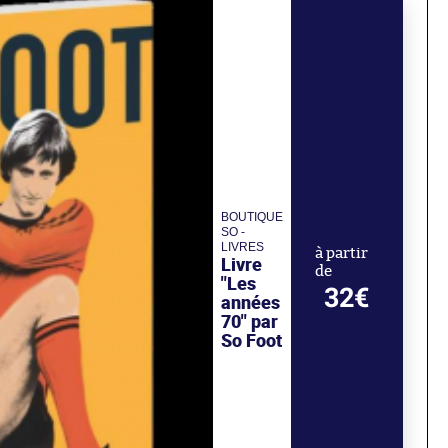
BOUTIQUE
SO -
LIVRES
à partir
Livre
de
"Les
32€
années
70" par
So Foot