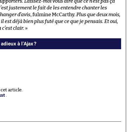
 supporters. Laissez-moi vous dire que ce n’est pas ça
 c’est justement le fait de les entendre chanter les
changer d’avis
, fulmine McCarthy.
Plus que deux mois,
: il est déjà bien plus futé que ce que je pensais. Et oui,
c’est clair.
»
 adieux à l’Ajax ?
et article.
ant
.