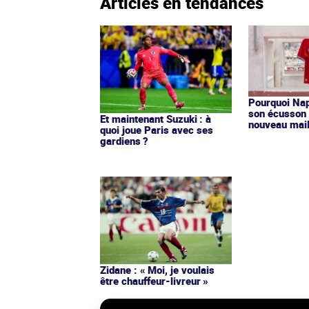
Articles en tendances
Pourquoi Nap
son écusson 
Et maintenant Suzuki : à
nouveau mail
quoi joue Paris avec ses
gardiens ?
Zidane : « Moi, je voulais
être chauffeur-livreur »