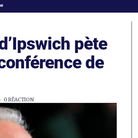
ne
 d’Ipswich pète
 conférence de
0
RÉACTION