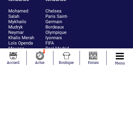
Mohamed
Chelsea
Salah
Paris Saint-
Mykhailo
Germain
Mudryk
Bordeaux
Neymar
Olympique
Khalis Merah
lyonnais
Loïs Openda
FIFA
Moussa
Real Madrid
0
Niakhaté
RC Strasbourg
Nicolás
AC Milan
Accueil
Actus
Boutique
Forum
Menu
Tagliafico
France
Pavel Šulc
RC Lens
Josh Maja
Gauthier Hein