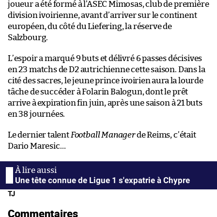
joueur a été formé à l’ASEC Mimosas, club de première
division ivoirienne, avant d’arriver sur le continent
européen, du côté du Liefering, la réserve de
Salzbourg.
L’espoir a marqué 9 buts et délivré 6 passes décisives
en 23 matchs de D2 autrichienne cette saison. Dans la
cité des sacres, le jeune prince ivoirien aura la lourde
tâche de succéder à Folarin Balogun, dont le prêt
arrive à expiration fin juin, après une saison à 21 buts
en 38 journées.
Le dernier talent
Football Manager
de Reims, c’était
Dario Maresic…
Une tête connue de Ligue 1 s'expatrie à Chypre
TJ
Commentaires