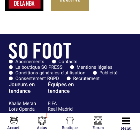
Abonnements
Contacts
La boutique SO PRESS
Mentions légales
Conditions générales d'utilisation
Publicité
Consentement RGPD
Recrutement
Joueurs en
Équipes en
tendance
tendance
Khalis Merah
FIFA
Loïs Openda
Real Madrid
Moussa
Bordeaux
1
Niakhaté
France
Nicolás
Chelsea
Accueil
Actus
Boutique
Forum
Menu
Tagliafico
Paris Saint-
Pavel Šulc
Germain