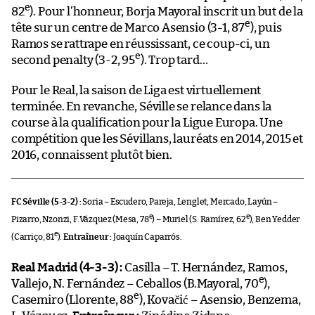
e
82
). Pour l’honneur, Borja Mayoral inscrit un but de la
e
tête sur un centre de Marco Asensio (3-1, 87
), puis
Ramos se rattrape en réussissant, ce coup-ci, un
e
second penalty (3-2, 95
). Trop tard…
Pour le Real, la saison de Liga est virtuellement
terminée. En revanche, Séville se relance dans la
course à la qualification pour la Ligue Europa. Une
compétition que les Sévillans, lauréats en 2014, 2015 et
2016, connaissent plutôt bien.
FC Séville (5-3-2) :
Soria – Escudero, Pareja, Lenglet, Mercado, Layún –
e
e
Pizarro, Nzonzi, F.Vázquez (Mesa, 78
) – Muriel (S. Ramírez, 62
), Ben Yedder
e
(Carriço, 81
).
Entraîneur :
Joaquín Caparrós.
Real Madrid (4-3-3) :
Casilla – T. Hernández, Ramos,
e
Vallejo, N. Fernández – Ceballos (B.Mayoral, 70
),
e
Casemiro (Llorente, 88
), Kovačić – Asensio, Benzema,