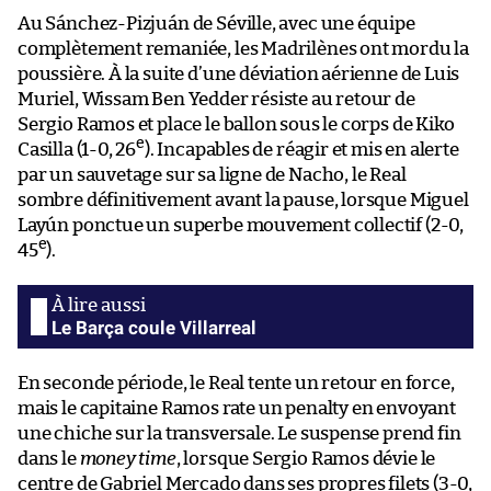
Au Sánchez-Pizjuán de Séville, avec une équipe
complètement remaniée, les Madrilènes ont mordu la
poussière. À la suite d’une déviation aérienne de Luis
Muriel, Wissam Ben Yedder résiste au retour de
Sergio Ramos et place le ballon sous le corps de Kiko
e
Casilla (1-0, 26
). Incapables de réagir et mis en alerte
par un sauvetage sur sa ligne de Nacho, le Real
sombre définitivement avant la pause, lorsque Miguel
Layún ponctue un superbe mouvement collectif (2-0,
e
45
).
Le Barça coule Villarreal
En seconde période, le Real tente un retour en force,
mais le capitaine Ramos rate un penalty en envoyant
une chiche sur la transversale. Le suspense prend fin
dans le
money time
, lorsque Sergio Ramos dévie le
centre de Gabriel Mercado dans ses propres filets (3-0,