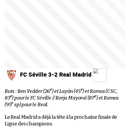
FC Séville 3-2 Real Madrid
e
e
Buts : Ben Yedder (26
) et Layún (45
) et Ramos (CSC,
e
e
83
) pour le FC Séville // Borja Mayoral (87
) et Ramos
e
(95
sp) pour le Real.
Le Real Madrid a déjà la tête à la prochaine finale de
Ligue des champions.