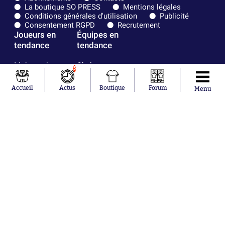
La boutique SO PRESS
Mentions légales
Conditions générales d'utilisation
Publicité
Consentement RGPD
Recrutement
Joueurs en
Équipes en
tendance
tendance
Mohamed
Chelsea
5
Salah
Paris Saint-
Mykhailo
Germain
Accueil
Actus
Boutique
Forum
Menu
Mudryk
Bordeaux
Neymar
Olympique
Khalis Merah
lyonnais
Loïs Openda
FIFA
Moussa
Real Madrid
Niakhaté
RC Strasbourg
Nicolás
AC Milan
Tagliafico
France
Pavel Šulc
RC Lens
Josh Maja
Gauthier Hein