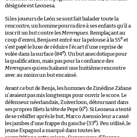
désignée est Leonesa.
Si les joueurs de León se sont fait balader toute la
rencontre, un homme pourra dire à ses enfants qu’il a
inscrit un but contre les
Merengues
. Remplaçant au
e
coup d’envoi, Benja est entré sur la pelouse à la 55
et
s’est payé le luxe de réduire l’écart d’une reprise de
e
volée dans la surface (84
). Un but anecdotique pour
la qualification, mais pas pour la confiance des
Merengues
qui enchaînent une huitième rencontre
avec au moins un but encaissé.
Avant ce but de Benja, les hommes de Zinédine Zidane
n’avaient pas mis longtemps pour ouvrir le score. Le
défenseur néerlandais, Zuiverloon, détournant dans
e
ses propres filets la tête de Pepe (6
). Si Leonesa a tenté
de se rebiffer après le but, Marco Asensio leur a cassé
e
les jambes d’une frappe du gauche (33
). Peu utilisé, le
jeune Espagnol a marqué dans toutes les