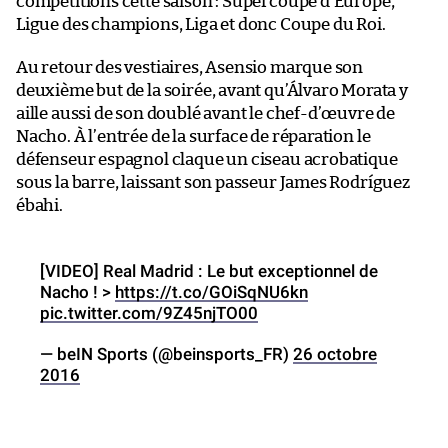
compétitions cette saison : Supercoupe d’Europe,
Ligue des champions, Liga et donc Coupe du Roi.
Au retour des vestiaires, Asensio marque son
deuxième but de la soirée, avant qu’Álvaro Morata y
aille aussi de son doublé avant le chef-d’œuvre de
Nacho. À l’entrée de la surface de réparation le
défenseur espagnol claque un ciseau acrobatique
sous la barre, laissant son passeur James Rodríguez
ébahi.
[VIDEO] Real Madrid : Le but exceptionnel de
Nacho ! >
https://t.co/GOiSqNU6kn
pic.twitter.com/9Z45njTO00
— beIN Sports (@beinsports_FR)
26 octobre
2016