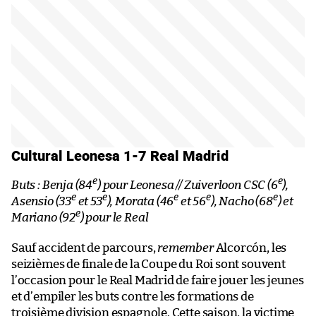
Cultural Leonesa 1-7 Real Madrid
e
e
Buts : Benja (84
) pour Leonesa // Zuiverloon CSC (6
),
e
e
e
e
e
Asensio (33
et 53
), Morata (46
et 56
), Nacho (68
) et
e
Mariano (92
) pour le Real
Sauf accident de parcours,
remember
Alcorcón, les
seizièmes de finale de la Coupe du Roi sont souvent
l’occasion pour le Real Madrid de faire jouer les jeunes
et d’empiler les buts contre les formations de
troisième division espagnole. Cette saison, la victime