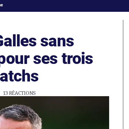
ne
Galles sans
our ses trois
atchs
13
RÉACTIONS