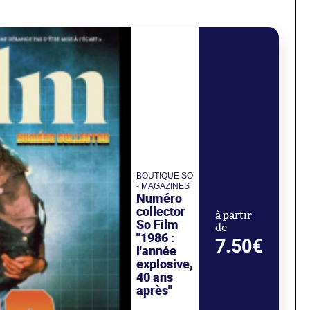
BOUTIQUE SO
- MAGAZINES
Numéro
collector
à partir
So Film
de
"1986 :
7.50€
l'année
explosive,
40 ans
après"