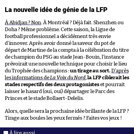
La nouvelle idée de génie de la LFP
À Abidjan ? Non
. À Montréal ? Déjà fait. Shenzhen ou
Doha ? Même problème. Cette saison, la Ligue de
football professionnel a décidément très envie
d’innover. Après avoir donné la saveur du pot de
départ de Martine de la compta à la célébration du titre
de champion du PSG au stade Jean-Bouin, l’instance
prévoirait une nouvelle technique pour choisir le lieu
du Trophée des champions :
un tirage au sort.
D’après
les informations de
La Voix du Nord
,
la LFP ciblerait les
stades respectifs des deux protagonistes
et pourrait
laisser le hasard (oui, oui) départager le Parc des
Princes et le stade Bollaert-Delelis.
Alors, quelle sera la prochaine idée brillante de la LFP ?
Tirage aux boules les yeux fermés ? Faites vos jeux !