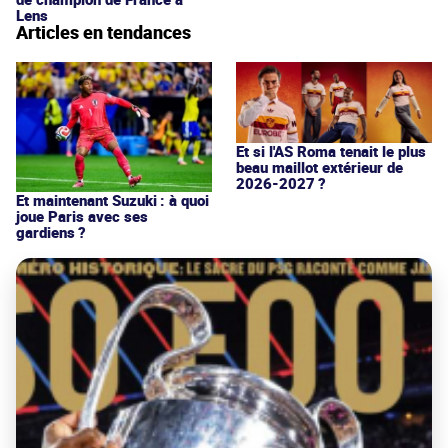
Lens
Articles en tendances
Et si l'AS Roma tenait le plus
beau maillot extérieur de
2026-2027 ?
Et maintenant Suzuki : à quoi
joue Paris avec ses
gardiens ?