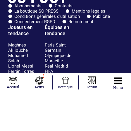
Abonnements
Contacts
La boutique SO PRESS
Mentions légales
Conditions générales d'utilisation
Publicité
Consentement RGPD
Recrutement
Joueurs en
Équipes en
tendance
tendance
Maghnes
Paris Saint-
Akliouche
Germain
Mohamed
Olympique de
Salah
Marseille
Lionel Messi
Real Madrid
Ferrán Torres
FIFA
Kilian Corredor
Olympique
1
Franco
lyonnais
Mastantuono
AS Monaco
Accueil
Actus
Boutique
Forum
Menu
Orel Mangala
FC Barcelone
Rio Mavuba
Argentine
Rodri
RC Strasbourg
Mika Godts
Trabzonspor