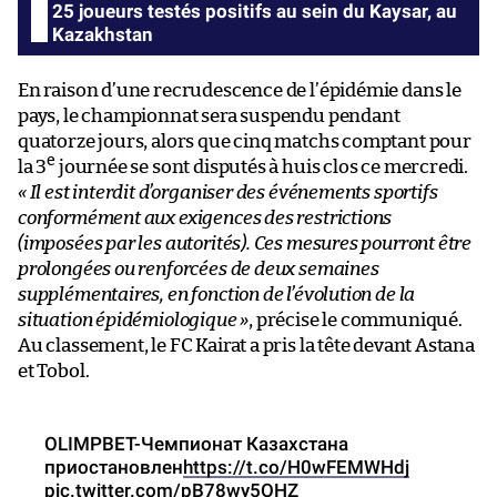
25 joueurs testés positifs au sein du Kaysar, au
Kazakhstan
En raison d’une recrudescence de l’épidémie dans le
pays, le championnat sera suspendu pendant
quatorze jours, alors que cinq matchs comptant pour
e
la 3
journée se sont disputés à huis clos ce mercredi.
« Il est interdit d’organiser des événements sportifs
conformément aux exigences des restrictions
(imposées par les autorités). Ces mesures pourront être
prolongées ou renforcées de deux semaines
supplémentaires, en fonction de l’évolution de la
situation épidémiologique »
, précise le communiqué.
Au classement, le FC Kairat a pris la tête devant Astana
et Tobol.
OLIMPBET-Чемпионат Казахстана
приостановлен
https://t.co/H0wFEMWHdj
pic.twitter.com/pB78wy5OHZ