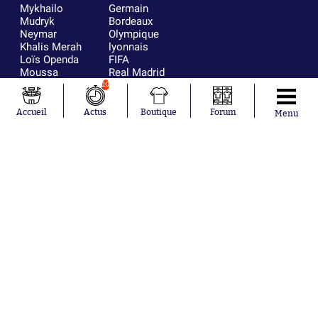
Mykhailo
Germain
Mudryk
Bordeaux
Neymar
Olympique
Khalis Merah
lyonnais
Loïs Openda
FIFA
Moussa
Real Madrid
Niakhaté
RC Strasbourg
10
Nicolás
AC Milan
Tagliafico
France
Accueil
Actus
Boutique
Forum
Menu
Pavel Šulc
RC Lens
Josh Maja
Gauthier Hein