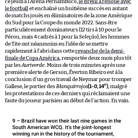
ce jeudi à l’Arena Pernambuco,
le Brésil a renoué avec
le football
et enchaîné un huitième succès en autant
de matchs joués en éliminatoires de la zone Amérique
du Sud pour la Coupe du monde 2022. Sans être
particulièrement dominateurs (12 tirs à 10 pour le
Pérou, mais 4 cadrés à 1 pour la
Seleção
), les hommes
de Tite ont néanmoins eu l’idée de se mettre
rapidement à l’abri dans cette
revanche de la demi-
finale de Copa América
, remportée deux mois plus tôt
par les
Auriverde
. Moins de trois minutes après une
première alerte de Gerson, Éverton Ribeiro est à la
conclusion d’un gros travail de Neymar pour tromper
e
Gallese, le portier des
Blanquirrojos
(1-0, 14
)
, malgré
les protestations de ces derniers qui réclamaient une
faute du joueur parisien au début de l’action. En vain.
9 – Brazil have won their last nine games in the
South American WCQ. It’s the joint-longest
winning run in the history of the tournament,