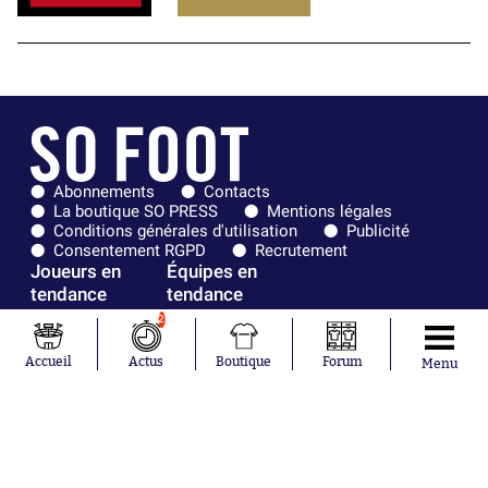
Abonnements
Contacts
La boutique SO PRESS
Mentions légales
Conditions générales d'utilisation
Publicité
Consentement RGPD
Recrutement
Joueurs en
Équipes en
tendance
tendance
2
Mohamed
Chelsea
Salah
Paris Saint-
Accueil
Actus
Boutique
Forum
Menu
Mykhailo
Germain
Mudryk
Bordeaux
Neymar
Olympique
Khalis Merah
lyonnais
Loïs Openda
FIFA
Moussa
Real Madrid