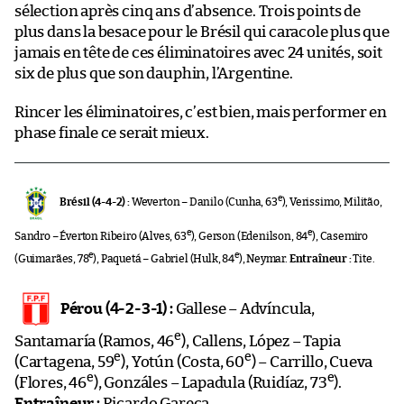
sélection après cinq ans d’absence. Trois points de
plus dans la besace pour le Brésil qui caracole plus que
jamais en tête de ces éliminatoires avec 24 unités, soit
six de plus que son dauphin, l’Argentine.
Rincer les éliminatoires, c’est bien, mais performer en
phase finale ce serait mieux.
e
Brésil (4-4-2) :
Weverton – Danilo (Cunha, 63
), Verissimo, Militão,
e
e
Sandro – Éverton Ribeiro (Alves, 63
), Gerson (Edenilson, 84
), Casemiro
e
e
(Guimarães, 78
), Paquetá – Gabriel (Hulk, 84
), Neymar.
Entraîneur :
Tite.
Pérou (4-2-3-1) :
Gallese – Advíncula,
e
Santamaría (Ramos, 46
), Callens, López – Tapia
e
e
(Cartagena, 59
), Yotún (Costa, 60
) – Carrillo, Cueva
e
e
(Flores, 46
), Gonzáles – Lapadula (Ruidíaz, 73
).
Entraîneur :
Ricardo Gareca.