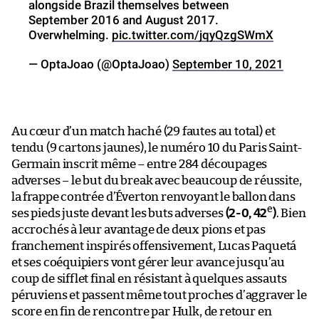
alongside Brazil themselves between
September 2016 and August 2017.
Overwhelming.
pic.twitter.com/jqyQzgSWmX
— OptaJoao (@OptaJoao)
September 10, 2021
Au cœur d’un match haché (29 fautes au total) et
tendu (9 cartons jaunes), le numéro 10 du Paris Saint-
Germain inscrit même – entre 284 découpages
adverses – le but du break avec beaucoup de réussite,
la frappe contrée d’Éverton renvoyant le ballon dans
e
ses pieds juste devant les buts adverses
(2-0, 42
)
. Bien
accrochés à leur avantage de deux pions et pas
franchement inspirés offensivement, Lucas Paquetá
et ses coéquipiers vont gérer leur avance jusqu’au
coup de sifflet final en résistant à quelques assauts
péruviens et passent même tout proches d’aggraver le
score en fin de rencontre par Hulk, de retour en