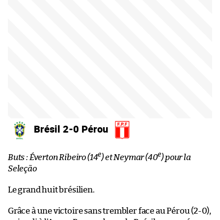
Brésil 2-0 Pérou
e
e
Buts : Éverton Ribeiro (14
) et Neymar (40
) pour la
Seleção
Le grand huit brésilien.
Grâce à une victoire sans trembler face au Pérou (2-0),