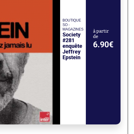
BOUTIQUE
SO -
MAGAZINES
à partir
Society
de
#281
6.90€
enquête
Jeffrey
Epstein