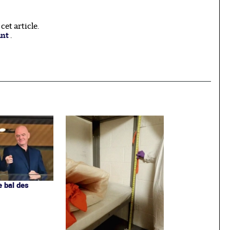
et article.
ant
.
e bal des