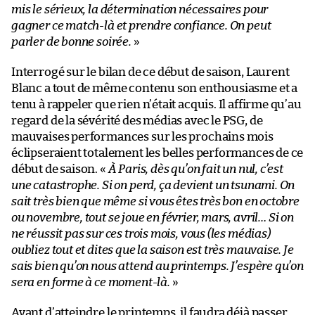
mis le sérieux, la détermination nécessaires pour
gagner ce match-là et prendre confiance. On peut
parler de bonne soirée.
»
Interrogé sur le bilan de ce début de saison, Laurent
Blanc a tout de même contenu son enthousiasme et a
tenu à rappeler que rien n’était acquis. Il affirme qu’au
regard de la sévérité des médias avec le PSG, de
mauvaises performances sur les prochains mois
éclipseraient totalement les belles performances de ce
début de saison. «
À Paris, dès qu’on fait un nul, c’est
une catastrophe. Si on perd, ça devient un tsunami. On
sait très bien que même si vous êtes très bon en octobre
ou novembre, tout se joue en février, mars, avril… Si on
ne réussit pas sur ces trois mois, vous
(les médias)
oubliez tout et dites que la saison est très mauvaise. Je
sais bien qu’on nous attend au printemps. J’espère qu’on
sera en forme à ce moment-là.
»
Avant d’atteindre le printemps, il faudra déjà passer