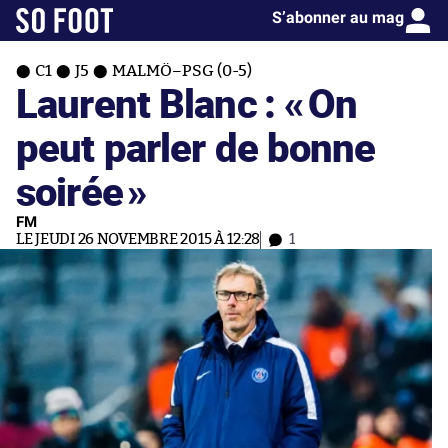
S’abonner au mag
C1
J5
MALMÖ–PSG (0-5)
Laurent Blanc : «
On
peut parler de bonne
soirée
»
FM
LE JEUDI 26 NOVEMBRE 2015 À 12:28
1