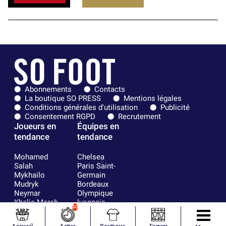
Abonnements
Contacts
La boutique SO PRESS
Mentions légales
Conditions générales d'utilisation
Publicité
Consentement RGPD
Recrutement
Joueurs en
Équipes en
tendance
tendance
Mohamed
Chelsea
Salah
Paris Saint-
Mykhailo
Germain
Mudryk
Bordeaux
Neymar
Olympique
Khalis Merah
lyonnais
10
Loïs Openda
FIFA
Moussa
Real Madrid