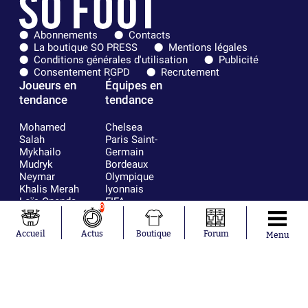
Abonnements
Contacts
La boutique SO PRESS
Mentions légales
Conditions générales d'utilisation
Publicité
Consentement RGPD
Recrutement
Joueurs en
Équipes en
tendance
tendance
Mohamed
Chelsea
Salah
Paris Saint-
Mykhailo
Germain
Mudryk
Bordeaux
Neymar
Olympique
Khalis Merah
lyonnais
Loïs Openda
FIFA
0
Moussa
Real Madrid
Niakhaté
RC Strasbourg
Accueil
Actus
Boutique
Forum
Menu
Nicolás
AC Milan
Tagliafico
France
Pavel Šulc
RC Lens
Josh Maja
Gauthier Hein