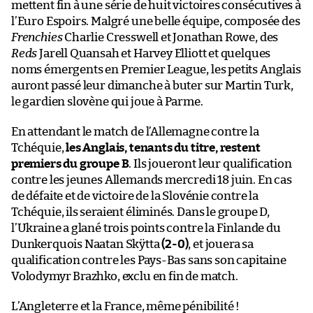
mettent fin à une série de huit victoires consécutives à
l’Euro Espoirs. Malgré une belle équipe, composée des
Frenchies
Charlie Cresswell et Jonathan Rowe, des
Reds
Jarell Quansah et Harvey Elliott et quelques
noms émergents en Premier League, les petits Anglais
auront passé leur dimanche à buter sur Martin Turk,
le gardien slovène qui joue à Parme.
En attendant le match de l’Allemagne contre la
Tchéquie,
les Anglais, tenants du titre, restent
premiers du groupe B
. Ils joueront leur qualification
contre les jeunes Allemands mercredi 18 juin. En cas
de défaite et de victoire de la Slovénie contre la
Tchéquie, ils seraient éliminés. Dans le groupe D,
l’Ukraine a glané trois points contre la Finlande du
Dunkerquois Naatan Skÿtta
(2-0)
, et jouera sa
qualification contre les Pays-Bas sans son capitaine
Volodymyr Brazhko, exclu en fin de match.
L’Angleterre et la France, même pénibilité !