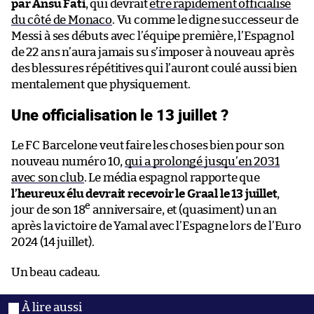
par Ansu Fati
, qui devrait
être rapidement officialisé
du côté de Monaco
. Vu comme le digne successeur de
Messi à ses débuts avec l’équipe première, l’Espagnol
de 22 ans n’aura jamais su s’imposer à nouveau après
des blessures répétitives qui l’auront coulé aussi bien
mentalement que physiquement.
Une officialisation le 13 juillet ?
Le FC Barcelone veut faire les choses bien pour son
nouveau numéro 10,
qui a prolongé jusqu’en 2031
avec son club
. Le média espagnol rapporte que
l’heureux élu devrait recevoir le Graal le 13 juillet
,
e
jour de son 18
anniversaire, et (quasiment) un an
après la victoire de Yamal avec l’Espagne lors de l’Euro
2024 (14 juillet).
Un beau cadeau.