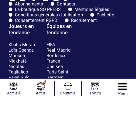
Abonnements
Contacts
La boutique SO PRESS
Mentions légales
Conditions générales d'utilisation
Publicité
Consentement RGPD
Recrutement
Joueurs en
Équipes en
tendance
tendance
Khalis Merah
FIFA
Loïs Openda
Real Madrid
Moussa
Bordeaux
Niakhaté
France
Nicolás
Chelsea
Tagliafico
Paris Saint-
Pavel Šulc
Germain
1
Gauthier Hein
Olympique
Lionel Messi
lyonnais
Gonzalo
AC Milan
Accueil
Actus
Boutique
Forum
Menu
García Torres
RC Strasbourg
Gio Reyna
RC Lens
Leandro
Paredes