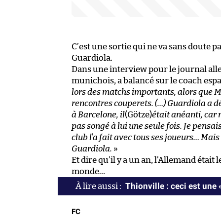
C’est une sortie qui ne va sans doute p
Guardiola.
Dans une interview pour le journal a
munichois, a balancé sur le coach espa
lors des matchs importants, alors que Ma
rencontres couperets. (…) Guardiola a d
à Barcelone, il
(Götze)
était anéanti, ca
pas songé à lui une seule fois. Je pensa
club l’a fait avec tous ses joueurs… Mai
Guardiola.
»
Et dire qu’il y a un an, l’Allemand étai
monde…
Thionville : ceci est une 
FC