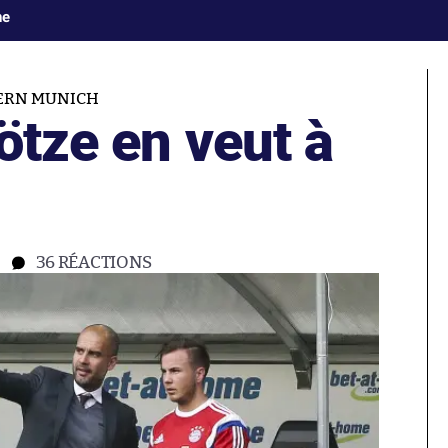
ne
ERN MUNICH
ötze en veut à
36
RÉACTIONS