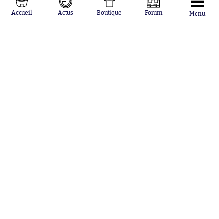
Tagliafico
France
Pavel Šulc
RC Lens
Accueil
Actus
Boutique
Forum
Menu
Josh Maja
Gauthier Hein