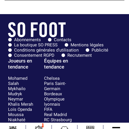
Abonnements
Contacts
La boutique SO PRESS
Mentions légales
Conditions générales d'utilisation
Publicité
Consentement RGPD
Recrutement
Joueurs en
Équipes en
tendance
tendance
Mohamed
Chelsea
Salah
Paris Saint-
Mykhailo
Germain
Mudryk
Bordeaux
Neymar
Olympique
Khalis Merah
lyonnais
Loïs Openda
FIFA
Moussa
Real Madrid
Niakhaté
RC Strasbourg
Nicolás
AC Milan
0