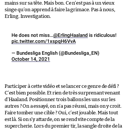
mains sur sa tête. Mais bon. Ce n’est pas à un vieux
singe qu’on apprend à faire la grimace. Pas à nous,
Erling. Investigation.
He does not miss…
@ErlingHaaland
is ridiculous!
pic.twitter.com/1xspqH6VvA
— Bundesliga English (@Bundesliga_EN)
October 14, 2021
Participer à cette vidéo et se lancer ce genre de défi ?
C’est bien possible. Et rien de très surprenant venant
d’Haaland. Positionner trois ballons les uns sur les
autres ? On a essayé, on n’a pas réussi, mais on y croit.
Faire tomber une cible ? Oui, c’est jouable. Mais tout
est là. Si on s’y attarde, on se rend vite compte de la
supercherie. Lors du premier tir, la sangle droite de la