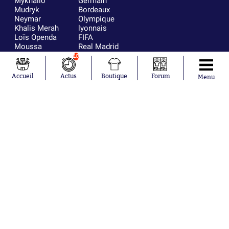
Mykhailo
Germain
Mudryk
Bordeaux
Neymar
Olympique
Khalis Merah
lyonnais
Loïs Openda
FIFA
Moussa
Real Madrid
Niakhaté
RC Strasbourg
10
Nicolás
AC Milan
Tagliafico
France
Accueil
Actus
Boutique
Forum
Menu
Pavel Šulc
RC Lens
Josh Maja
Gauthier Hein