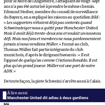
pour le Nord de l’Angleterre, l’attaquant de vingt-sept
ans n’a pas été autorisé à prendre le même chemin.
Edmund Stoiber, membre du conseil de surveillance
du Bayern, en a expliqué les raisons au quotidien
Bild
:
«
Les supporters n’étaient déjà pas contents quand
Schweinsteiger nous a quitté pour Manchester United.
Mais il avait déjà trente-deux ans et voulait un nouveau
défi. Mais nos fans et membres ne nous pardonneraient
jamais si nous vendions Müller.
» Formé au club,
Thomas Müller fait partie intégrante du club
munichois, d’après le dirigeant bavarois : «
Il est
l’opposé de quelqu’un comme Cristiano Ronaldo. Il est
plus qu’un grand joueur. Müller est une part de notre
ADN.
»
De toute façon, la piste Schweini s’arrête aussi à Calais.
Manchester United dit adieu à deux gardiens
MA