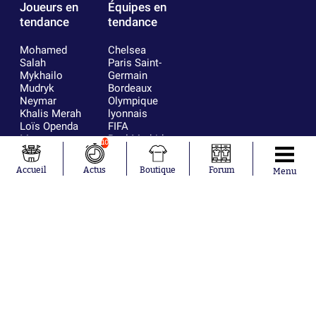
Joueurs en
Équipes en
tendance
tendance
Mohamed
Chelsea
Salah
Paris Saint-
Mykhailo
Germain
Mudryk
Bordeaux
Neymar
Olympique
Khalis Merah
lyonnais
Loïs Openda
FIFA
Moussa
Real Madrid
10
Niakhaté
RC Strasbourg
Nicolás
AC Milan
Accueil
Actus
Boutique
Forum
Menu
Tagliafico
France
Pavel Šulc
RC Lens
Josh Maja
Gauthier Hein