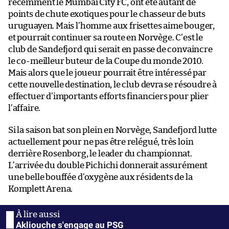
récemment le Mumbai City FC, ont été autant de
points de chute exotiques pour le chasseur de buts
uruguayen. Mais l’homme aux frisettes aime bouger,
et pourrait continuer sa route en Norvège. C’est le
club de Sandefjord qui serait en passe de convaincre
le co-meilleur buteur de la Coupe du monde 2010.
Mais alors que le joueur pourrait être intéressé par
cette nouvelle destination, le club devra se résoudre à
effectuer d’importants efforts financiers pour plier
l’affaire.
Si la saison bat son plein en Norvège, Sandefjord lutte
actuellement pour ne pas être relégué, très loin
derrière Rosenborg, le leader du championnat.
L’arrivée du double Pichichi donnerait assurément
une belle bouffée d’oxygène aux résidents de la
Komplett Arena.
Akliouche s'engage au PSG