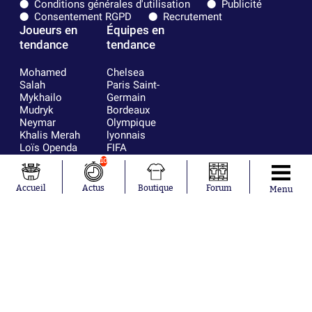
Conditions générales d'utilisation
Publicité
Consentement RGPD
Recrutement
Joueurs en
Équipes en
tendance
tendance
Mohamed
Chelsea
Salah
Paris Saint-
Mykhailo
Germain
Mudryk
Bordeaux
Neymar
Olympique
Khalis Merah
lyonnais
Loïs Openda
FIFA
Moussa
Real Madrid
10
Niakhaté
RC Strasbourg
Nicolás
AC Milan
Accueil
Actus
Boutique
Forum
Menu
Tagliafico
France
Pavel Šulc
RC Lens
Josh Maja
Gauthier Hein