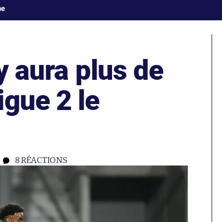
ne
 y aura plus de
gue 2 le
8
RÉACTIONS