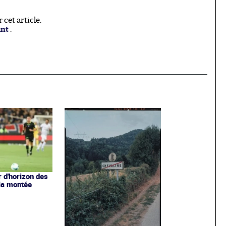
cet article.
ant
.
r d'horizon des
 la montée