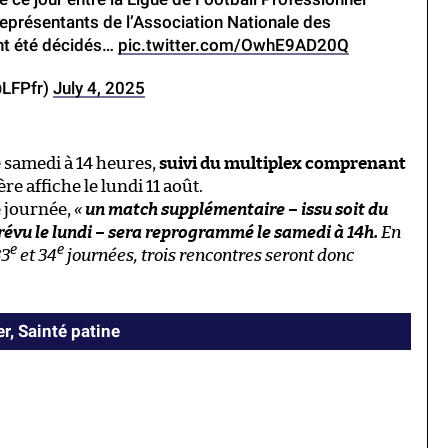
eprésentants de l’Association Nationale des
nt été décidés…
pic.twitter.com/OwhE9AD20Q
@LFPfr)
July 4, 2025
e samedi à 14 heures,
suivi du multiplex comprenant
ère affiche le lundi 11 août.
me journée,
«
un match supplémentaire – issu soit du
révu le lundi – sera reprogrammé le samedi à 14h.
En
e
e
33
et 34
journées, trois rencontres seront donc
, Sainté patine