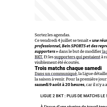
Sortez les agendas.
Ce vendredi 4 juillet se tenait
« une réun
professionnel, Bein SPORTS et des repr
supporters »
dans le but de modifier
la
BKT.
Et les
supporters qui pestaient
à r
visiblement été écoutés.
Trois matchs chaque samedi
Dans un communiqué
, la Ligue détai
la saison à venir. Pour la première jou
samedi 9 août à 20 heures
, car il n’y
LIGUE 2 BKT : PLUS DE MATCHS LE
À l’issue d’une réunion de travail ten