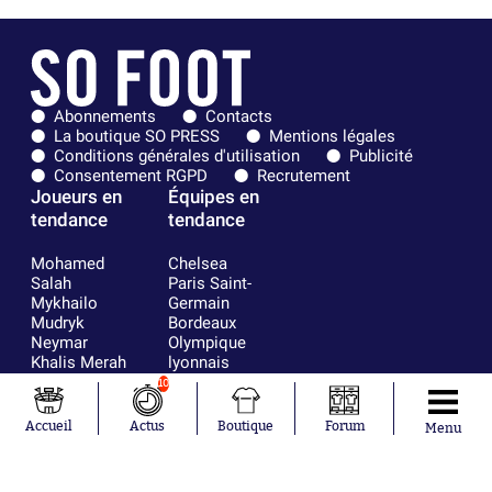
Abonnements
Contacts
La boutique SO PRESS
Mentions légales
Conditions générales d'utilisation
Publicité
Consentement RGPD
Recrutement
Joueurs en
Équipes en
tendance
tendance
Mohamed
Chelsea
Salah
Paris Saint-
Mykhailo
Germain
Mudryk
Bordeaux
Neymar
Olympique
Khalis Merah
lyonnais
Loïs Openda
FIFA
10
Moussa
Real Madrid
Niakhaté
RC Strasbourg
Accueil
Actus
Boutique
Forum
Menu
Nicolás
AC Milan
Tagliafico
France
Pavel Šulc
RC Lens