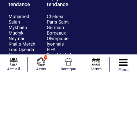
tendance
tendance
Mohamed
Chelsea
Salah
Paris Saint-
Mykhailo
Germain
Mudryk
Bordeaux
Neymar
Olympique
Khalis Merah
lyonnais
Loïs Openda
FIFA
Moussa
Real Madrid
10
Niakhaté
RC Strasbourg
Nicolás
AC Milan
Accueil
Actus
Boutique
Forum
Menu
Tagliafico
France
Pavel Šulc
RC Lens
Josh Maja
Gauthier Hein