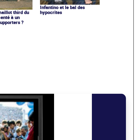
Infantino et le bal des
hypocrites
illot third du
enté à un
upporters ?