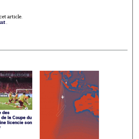
t article.
ant
.
e des
s de la Coupe du
ine licencie son
r