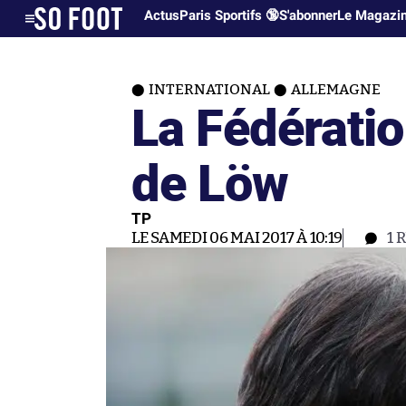
Actus
Paris Sportifs 🔞
S'abonner
Le Magazi
INTERNATIONAL
ALLEMAGNE
La Fédératio
de Löw
TP
LE SAMEDI 06 MAI 2017 À 10:19
1
R