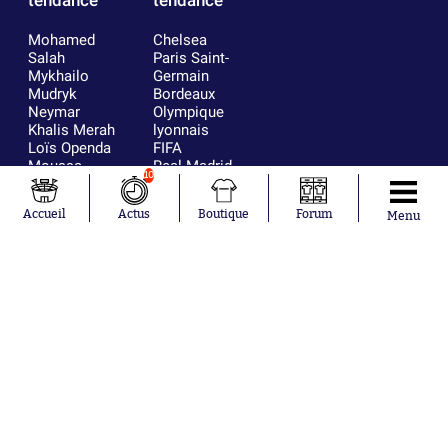
tendance
tendance
Mohamed
Chelsea
Salah
Paris Saint-
Mykhailo
Germain
Mudryk
Bordeaux
Neymar
Olympique
Khalis Merah
lyonnais
Loïs Openda
FIFA
Moussa
Real Madrid
10
Niakhaté
RC Strasbourg
Nicolás
AC Milan
Accueil
Actus
Boutique
Forum
Menu
Tagliafico
France
Pavel Šulc
RC Lens
Josh Maja
Gauthier Hein