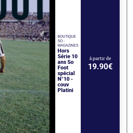
BOUTIQUE
SO -
MAGAZINES
Hors
Série 10
à partir de
ans So
19.90€
Foot
spécial
N°10 -
couv
Platini