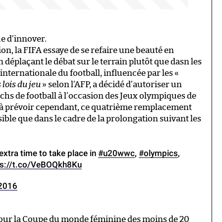
ue d’innover.
ion, la FIFA essaye de se refaire une beauté en
déplaçant le débat sur le terrain plutôt que dasn les
 internationale du football, influencée par les «
lois du jeu
» selon l’AFP, a décidé d’autoriser un
s de football à l’occasion des Jeux olympiques de
n à prévoir cependant, ce quatrième remplacement
sible que dans le cadre de la prolongation suivant les
extra time to take place in
#u20wwc
,
#olympics
,
ps://t.co/VeBOQkh8Ku
2016
our la Coupe du monde féminine des moins de 20