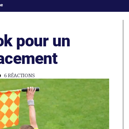
ne
 ok pour un
acement
6
RÉACTIONS