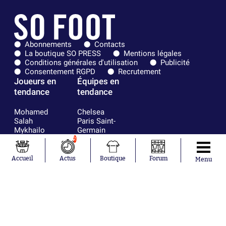
Abonnements
Contacts
La boutique SO PRESS
Mentions légales
Conditions générales d'utilisation
Publicité
Consentement RGPD
Recrutement
Joueurs en
Équipes en
tendance
tendance
Mohamed
Chelsea
Salah
Paris Saint-
Mykhailo
Germain
Mudryk
Bordeaux
2
Neymar
Olympique
Khalis Merah
lyonnais
Accueil
Actus
Boutique
Forum
Menu
Loïs Openda
FIFA
Moussa
Real Madrid
Niakhaté
RC Strasbourg
Nicolás
AC Milan
Tagliafico
France
Pavel Šulc
RC Lens
Josh Maja