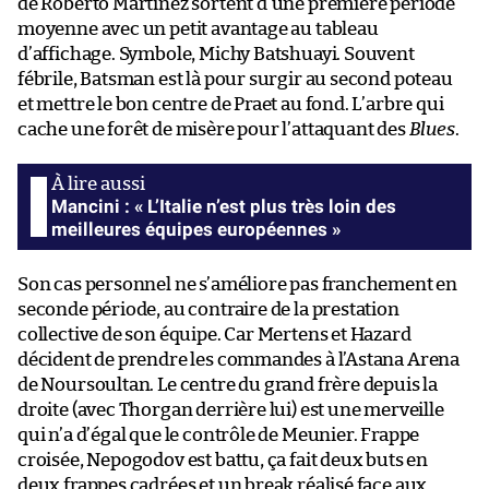
de Roberto Martínez sortent d’une première période
moyenne avec un petit avantage au tableau
d’affichage. Symbole, Michy Batshuayi. Souvent
fébrile, Batsman est là pour surgir au second poteau
et mettre le bon centre de Praet au fond. L’arbre qui
cache une forêt de misère pour l’attaquant des
Blues
.
Mancini : « L’Italie n’est plus très loin des
meilleures équipes européennes »
Son cas personnel ne s’améliore pas franchement en
seconde période, au contraire de la prestation
collective de son équipe. Car Mertens et Hazard
décident de prendre les commandes à l’Astana Arena
de Noursoultan. Le centre du grand frère depuis la
droite (avec Thorgan derrière lui) est une merveille
qui n’a d’égal que le contrôle de Meunier. Frappe
croisée, Nepogodov est battu, ça fait deux buts en
deux frappes cadrées et un break réalisé face aux