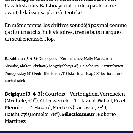
Kazakhstanais. Batshuayi n’alourdira pas le score
avant de laisser sa place à Benteke.
En même temps, les chiffres sont déjà pas mal comme
ça : huit matchs, huit victoires, trente buts marqués,
un seul encaissé. Hop.
Kazakhstan (3-4-3) :
Nepogodov – Kerimzhanov, Maliy, Marochkin –
e
Shomko, Abiken, Zhukov (Zhangylyshbay, 84
), Beisebekov – Suyumbayev
e
e
(Vorogovskiy, 61
), Fedin (Pertsukh, 71
), Islamkhan (cap.).
Sélectionneur :
Michal Bilek.
Belgique (3-4-3) :
Courtois – Vertonghen, Vermaelen
e
(Mechele, 90
), Alderweireld – T. Hazard, Witsel, Praet,
e
Meunier – E. Hazard, Mertens (Carrasco, 78
),
e
Batshuayi (Benteke, 78
).
Sélectionneur :
Roberto
Martínez.