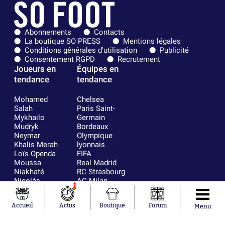
Abonnements
Contacts
La boutique SO PRESS
Mentions légales
Conditions générales d'utilisation
Publicité
Consentement RGPD
Recrutement
Joueurs en
Équipes en
tendance
tendance
Mohamed
Chelsea
Salah
Paris Saint-
Mykhailo
Germain
Mudryk
Bordeaux
Neymar
Olympique
Khalis Merah
lyonnais
Loïs Openda
FIFA
Moussa
Real Madrid
Niakhaté
RC Strasbourg
Nicolás
AC Milan
0
Tagliafico
France
Pavel Šulc
RC Lens
Accueil
Actus
Boutique
Forum
Josh Maja
Menu
Gauthier Hein